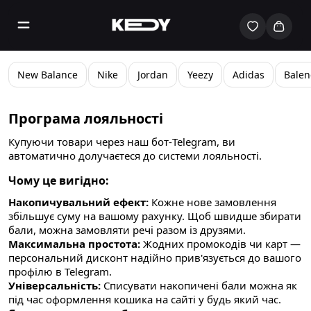
New Balance
Nike
Jordan
Yeezy
Adidas
Balen
Програма лояльності
Купуючи товари через наш бот-Telegram, ви
автоматично долучаєтеся до системи лояльності.
Чому це вигідно:
Накопичувальний ефект:
Кожне нове замовлення
збільшує суму на вашому рахунку. Щоб швидше збирати
бали, можна замовляти речі разом із друзями.
Максимальна простота:
Жодних промокодів чи карт —
персональний дисконт надійно прив'язується до вашого
профілю в Telegram.
Універсальність:
Списувати накопичені бали можна як
під час оформлення кошика на сайті у будь який час.