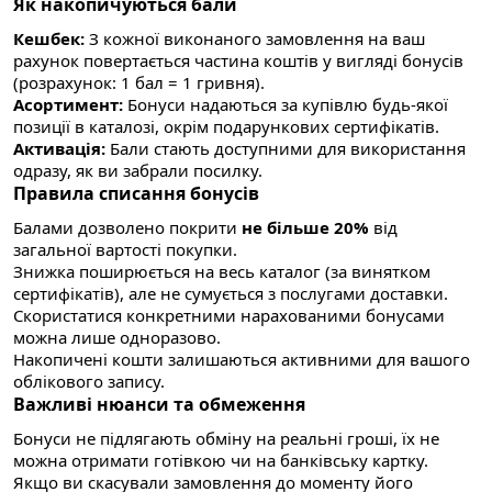
Як накопичуються бали
Кешбек:
З кожної виконаного замовлення на ваш
рахунок повертається частина коштів у вигляді бонусів
(розрахунок: 1 бал = 1 гривня).
Асортимент:
Бонуси надаються за купівлю будь-якої
позиції в каталозі, окрім подарункових сертифікатів.
Активація:
Бали стають доступними для використання
одразу, як ви забрали посилку.
Правила списання бонусів
Балами дозволено покрити
не більше 20%
від
загальної вартості покупки.
Знижка поширюється на весь каталог (за винятком
сертифікатів), але не сумується з послугами доставки.
Скористатися конкретними нарахованими бонусами
можна лише одноразово.
Накопичені кошти залишаються активними для вашого
облікового запису.
Важливі нюанси та обмеження
Бонуси не підлягають обміну на реальні гроші, їх не
можна отримати готівкою чи на банківську картку.
Якщо ви скасували замовлення до моменту його