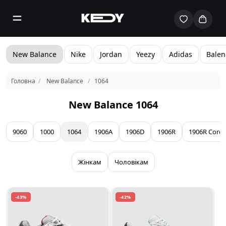
New Balance
Nike
Jordan
Yeezy
Adidas
Balen
Головна
New Balance
1064
New Balance 1064
9060
1000
1064
1906A
1906D
1906R
1906R Cord
Жінкам
Чоловікам
-43%
-42%