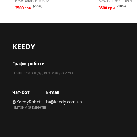
New Balance 1080v...
New Balance 1080v...
(-50%)
(-50%)
3500 грн
3500 грн
KEEDY
Графік роботи
Працюємо щодня з 9:00 до 22:00
Чат-бот
E-mail
@KeedyRobot
hi@keedy.com.ua
Підтримка клієнтів