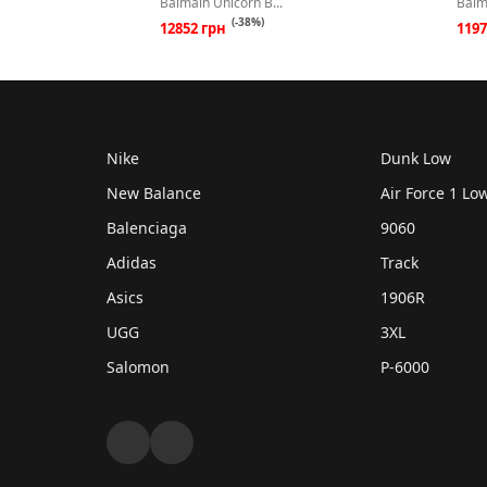
Balmain Unicorn B...
Balm
(-38%)
12852 грн
119
Nike
Dunk Low
New Balance
Air Force 1 Lo
Balenciaga
9060
Adidas
Track
Asics
1906R
UGG
3XL
Salomon
P-6000