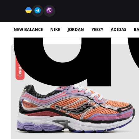
NEW BALANCE
NIKE
JORDAN
YEEZY
ADIDAS
BA
Скидка -34%