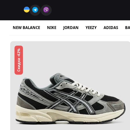
NEW BALANCE
NIKE
JORDAN
YEEZY
ADIDAS
BA
Скидка -42%