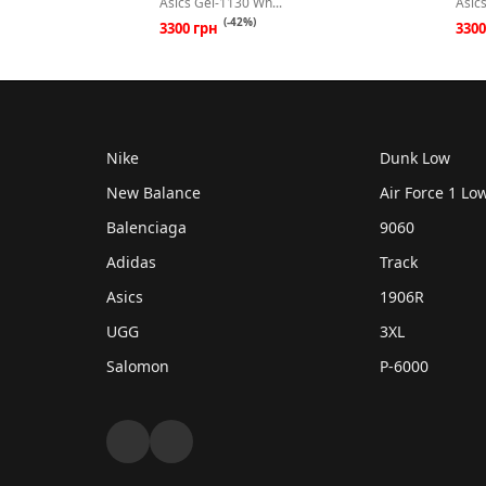
Asics Gel-1130 Wh...
Asics
(-42%)
3300 грн
330
Nike
Dunk Low
New Balance
Air Force 1 Lo
Balenciaga
9060
Adidas
Track
Asics
1906R
UGG
3XL
Salomon
P-6000