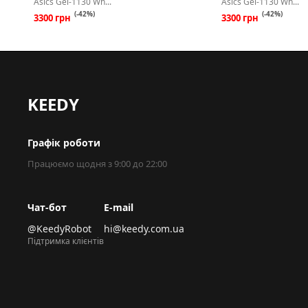
Asics Gel-1130 Wh...
Asics Gel-1130 Wh...
(-42%)
(-42%)
3300 грн
3300 грн
KEEDY
Графік роботи
Працюємо щодня з 9:00 до 22:00
Чат-бот
E-mail
@KeedyRobot
hi@keedy.com.ua
Підтримка клієнтів