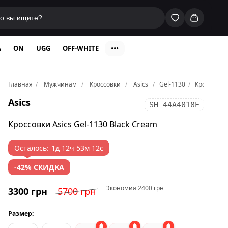
A
ON
UGG
OFF-WHITE
•••
Главная
Мужчинам
Кроссовки
Asics
Gel-1130
Кроссовки 
Asics
SH-44A4018E
Кроссовки Asics Gel-1130 Black Cream
Осталось:
1д 12ч 53м 12с
-42% СКИДКА
Экономия 2400 грн
3300 грн
5700 грн
Размер: