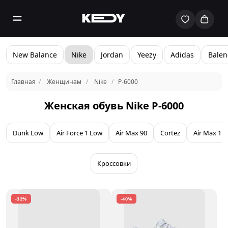
New Balance
Nike
Jordan
Yeezy
Adidas
Balen
Главная
Женщинам
Nike
P-6000
Женская обувь Nike P-6000
Dunk Low
Air Force 1 Low
Air Max 90
Cortez
Air Max 1
Кроссовки
-32%
-40%