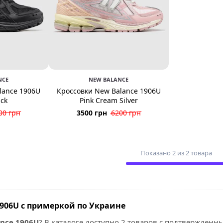
NCE
NEW BALANCE
lance 1906U
Кроссовки New Balance 1906U
ack
Pink Cream Silver
00 грн
3500 грн
6200 грн
Показано 2 из 2 товара
1906U с примеркой по Украине
nce 1906U
? В каталоге доступно 2 товаров с подтвержде