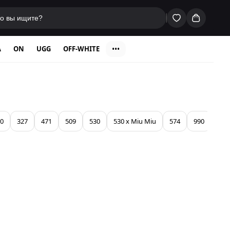
A
ON
UGG
OFF-WHITE
•••
0
327
471
509
530
530 x Miu Miu
574
990
991