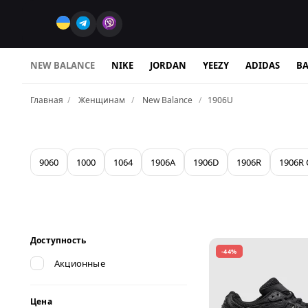
NEW BALANCE
NIKE
JORDAN
YEEZY
ADIDAS
BA
Главная
Женщинам
New Balance
1906U
9060
1000
1064
1906A
1906D
1906R
1906R 
Доступность
-44%
Акционные
Цена