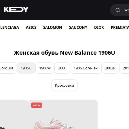
LENCIAGA
ASICS
SALOMON
SAUCONY
DIOR
PREMIAT
Женская обувь New Balance 1906U
Cordura
1906U
1906W
2000
1906 Gore-Tex
2002R
201
Кроссовки
-44%