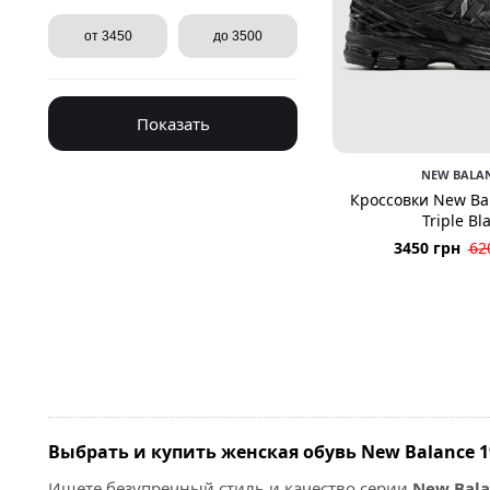
Показать
NEW BALA
Кроссовки New Ba
Triple Bl
3450 грн
62
Выбрать и купить женская обувь New Balance 
Ищете безупречный стиль и качество серии
New Bala