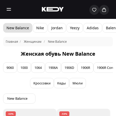
New Balance
Nike
Jordan
Yeezy
Adidas
Balen
Главная
Женщинам
New Balance
Женская обувь New Balance
9060
1000
1064
1906A
1906D
1906R
1906R Cord
Кроссовки
Кеды
Мюли
New Balance
-50%
-50%