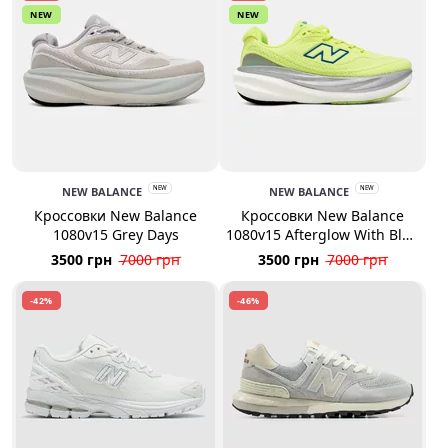
NEW
NEW
NEW BALANCE
NEW
NEW BALANCE
NEW
Кроссовки New Balance
Кроссовки New Balance
1080v15 Grey Days
1080v15 Afterglow With Blue
Bird Silver Metallic
3500 грн
7000 грн
3500 грн
7000 грн
-42%
-46%