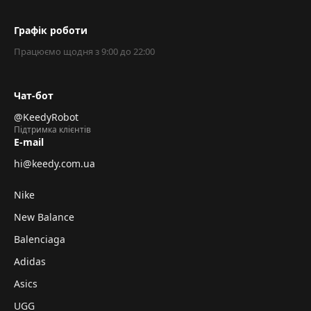
Графік роботи
Працюємо щодня з 9:00 до 22:00
Чат-бот
@KeedyRobot
Підтримка клієнтів
E-mail
hi@keedy.com.ua
Nike
New Balance
Balenciaga
Adidas
Asics
UGG