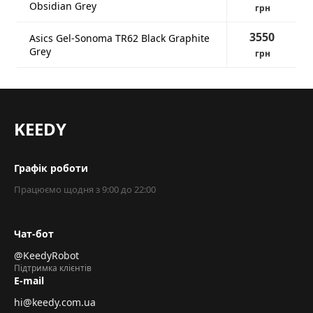
Obsidian Grey
грн
3550
Asics Gel-Sonoma TR62 Black Graphite
Grey
грн
KEEDY
Графік роботи
Працюємо щодня з 9:00 до 22:00
Чат-бот
@KeedyRobot
Підтримка клієнтів
E-mail
hi@keedy.com.ua