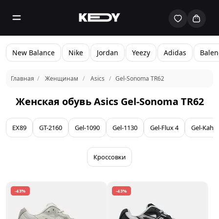
New Balance
Nike
Jordan
Yeezy
Adidas
Balen
Главная
Женщинам
Asics
Gel-Sonoma TR62
Женская обувь Asics Gel-Sonoma TR62
EX89
GT-2160
Gel-1090
Gel-1130
Gel-Flux 4
Gel-Kaha
Кроссовки
-43%
-43%