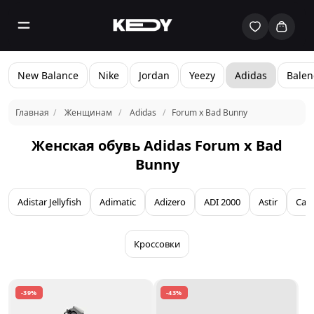
New Balance
Nike
Jordan
Yeezy
Adidas
Balen
Главная
Женщинам
Adidas
Forum x Bad Bunny
Женская обувь Adidas Forum x Bad
Bunny
Adistar Jellyfish
Adimatic
Adizero
ADI 2000
Astir
Cam
Кроссовки
-39%
-43%