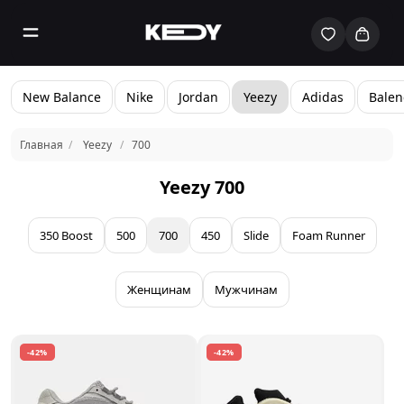
New Balance
Nike
Jordan
Yeezy
Adidas
Balen
Главная
Yeezy
700
Yeezy 700
350 Boost
500
700
450
Slide
Foam Runner
Женщинам
Мужчинам
-42%
-42%