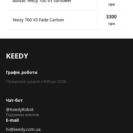
adidas Yeezy 700 V3 Safflower
грн
3300
Yeezy 700 V3 Fade Carbon
грн
KEEDY
Графік роботи
Працюємо щодня з 9:00 до 22:00
Чат-бот
@KeedyRobot
Підтримка клієнтів
E-mail
hi@keedy.com.ua