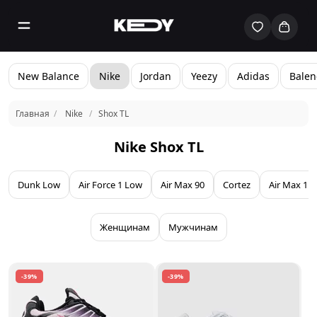
New Balance
Nike
Jordan
Yeezy
Adidas
Balen
Главная
Nike
Shox TL
Nike Shox TL
Dunk Low
Air Force 1 Low
Air Max 90
Cortez
Air Max 1
Женщинам
Мужчинам
-39%
-39%