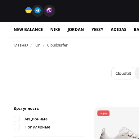
NEW BALANCE
NIKE
JORDAN
YEEZY
ADIDAS
BA
Главная
On
Cloudsurfer
Cloudtilt
Доступность
-43%
Акционные
Популярные