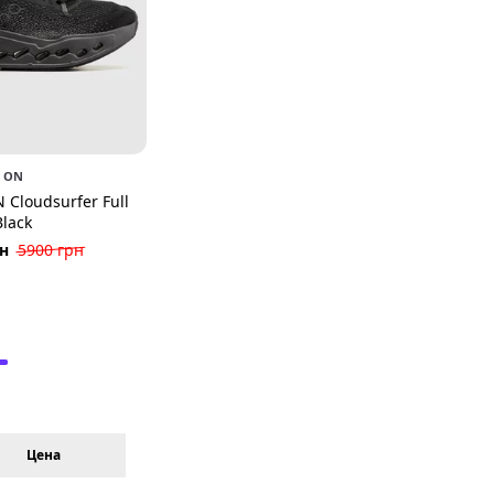
ON
 Cloudsurfer Full
Black
рн
5900 грн
Цена