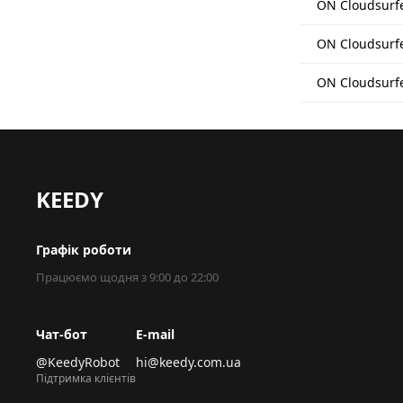
ON Cloudsurfe
ON Cloudsurf
ON Cloudsurfe
KEEDY
Графік роботи
Працюємо щодня з 9:00 до 22:00
Чат-бот
E-mail
@KeedyRobot
hi@keedy.com.ua
Підтримка клієнтів