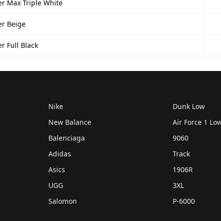
r Max Triple White
er Beige
r Full Black
Nike
Dunk Low
New Balance
Air Force 1 Lo
Balenciaga
9060
Adidas
Track
Asics
1906R
UGG
3XL
Salomon
P-6000