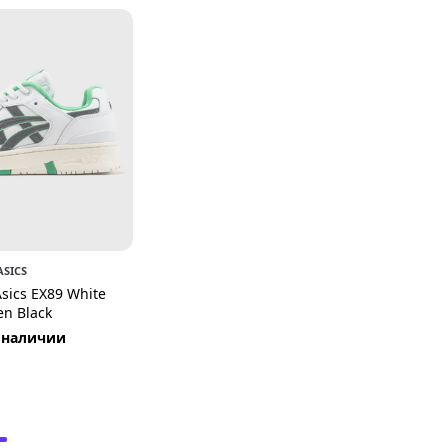
ASICS
sics EX89 White
en Black
 наличии