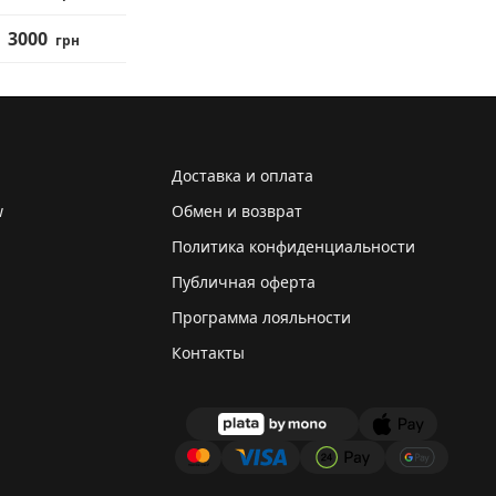
елой конструкции, они
3000
аняя презентабельный
грн
ля максимального
Доставка и оплата
w
Обмен и возврат
Политика конфиденциальности
, вдохновленный
чьего полета во время
Публичная оферта
 в США.
Программа лояльности
Контакты
стопы, которая
идуальные