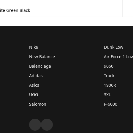
ым блокированием. Благодаря своей массивной, но не тяж
ite Green Black
ля ежедневного использования в Харькове или Киеве, сохр
эксплуатации.
иалы Asics EX89
айн, модель получила современную техническую начинку д
Nike
Dunk Low
New Balance
Air Force 1 Lo
™:
Скульптурная подошва:
Balenciaga
9060
 в подошве,
Особый рисунок подметки
сть и возврат энергии, не
видом города с высоты пти
Adidas
Track
ным кортам.
первой поездки дизайнера
Asics
1906R
UGG
3XL
:
Формованная стелька:
Salomon
P-6000
тной натуральной кожи с
Анатомическая поддержка 
оска для оптимального
подстраивается под индив
особенности владельца.