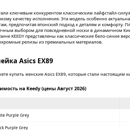
 стали ключевым конкурентом классическим лайфстайл-силуэ
кому качеству исполнения. Эта модель особенно актуальна 
м, предпочитая японский подход к деталям и комфорту. Пл
ичным выбором для повседневной носки в динамичном Кие
зине KEEDY представлены как классические бело-синие версии
хромные релизы из премиальных материалов.
ейка Asics EX89
жете купить женские Asics EX89, которые стали настоящим х
chool». Особого внимания заслуживают модели в кремовых и
чают спортивный силуэт. Эти кроссовки идеально сочетают
оимость на Keedy (цены Август 2026)
чивая комфорт при длительном передвижении по Львову или
ейка Asics EX89
ite Purple Grey
жские Asics EX89
позволяют подобрать статусную пару, кото
ck Purple Grey
уэтам. Мужские модели выделяются отличной износостойк