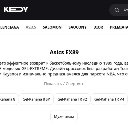
LENCIAGA
ASICS
SALOMON
SAUCONY
DIOR
PREMIAT
Asics EX89
 это эффектное возврат к баскетбольному наследию 1989 года, 
 моделью GEL-EXTREME. Дизайн кроссовок был разработан Тос
и Kayano) и изначально предназначался для паркета NBA, что о
духе команд того времени. Сегодня EX89 переродились в идеаль
Показать / Свернуть
ъединяя винтажную эстетику низких баскетбольных кроссовок
зации для города. Все модели в наличии в магазине KEEDY с до
Харьков, Одессу, Львов и Днепр.
-Kahana 8
Gel-Kahana 8 SP
Gel-Kahana TR v2
Gel-Kahana TR V4
Мужчинам