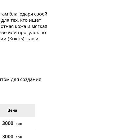
там благодаря своей
для тех, кто ищет
отная кожа и мягкая
ве или прогулок по
 (Knicks), так и
итом для создания
 пастельных тонах,
ся с денимом и
 Днепру.
Цена
3000
грн
рая подчеркивает
3000
грн
остью кожи и