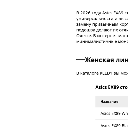
В 2026 году Asics EX89
универсальности и высо
замену привычным корта
подошва делают их отл
Одессе. В интернет-мага
минималистичные моно
Женская лин
В каталоге KEEDY вы мо
образов в стиле «old s
которые визуально смяг
Asics EX89 ст
оверсайз-худи, обеспе
Название
Мужская лин
Asics EX89 Wh
Актуальные цены на
му
Asics EX89 Bla
любовь к архивным сил