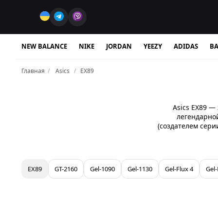
NEW BALANCE
NIKE
JORDAN
YEEZY
ADIDAS
BA
Главная
Asics
EX89
Asics EX89 —
легендарной
(создателем сери
расцветках в 
стритвира, об
систему аморти
EX89
GT-2160
Gel-1090
Gel-1130
Gel-Flux 4
Gel