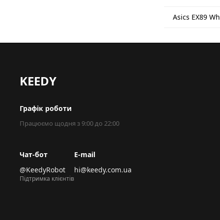
классическим двухцветн
Asics EX89 Wh
остаются фаворитами д
вид даже при активной 
Инновации и матер
Несмотря на ретро-диз
удобства:
KEEDY
Технология FF BLAST
Графік роботи
Система амортизации
Працюємо щодня з 9:00 до 22:00
обеспечивающая мягко
свойственные винтаж
Чат-бот
E-mail
@KeedyRobot
hi@keedy.com.ua
Многослойная кожа
Підтримка клієнтів
Верх выполнен из пло
перфорацией в зоне н
воздухообмена.