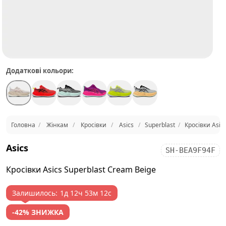
Додаткові кольори:
Головна
Жінкам
Кросівки
Asics
Superblast
Кросівки Asic
Asics
SH-BEA9F94F
Кросівки Asics Superblast Cream Beige
Залишилось:
1д 12ч 53м 12с
-42% ЗНИЖКА