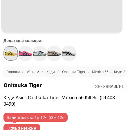
Додаткові кольори:
Головна
Жінкам
Кеди
Onitsuka Tiger
Mexico 66
Кеди Asics
Onitsuka Tiger
SH-2B8A0DF1
Кеди Asics Onitsuka Tiger Mexico 66 Kill Bill (DL408-
0490)
Залишилось:
1д 12ч 53м 12с
-42% ЗНИЖКА