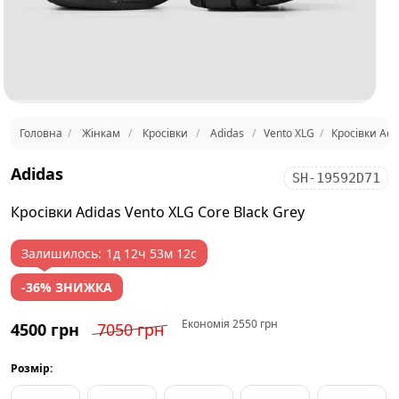
Головна
Жінкам
Кросівки
Adidas
Vento XLG
Кросівки Adi
Adidas
SH-19592D71
Кросівки Adidas Vento XLG Core Black Grey
Залишилось:
1д 12ч 53м 12с
-36% ЗНИЖКА
Економія 2550 грн
4500 грн
7050 грн
Розмір: