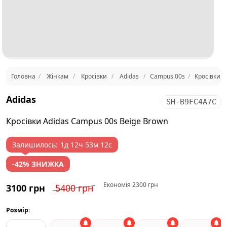
Головна
Жінкам
Кросівки
Adidas
Campus 00s
Кросівки A
Adidas
SH-B9FC4A7C
Кросівки Adidas Campus 00s Beige Brown
Залишилось:
1д 12ч 53м 12с
-42% ЗНИЖКА
Економія 2300 грн
3100 грн
5400 грн
Розмір: