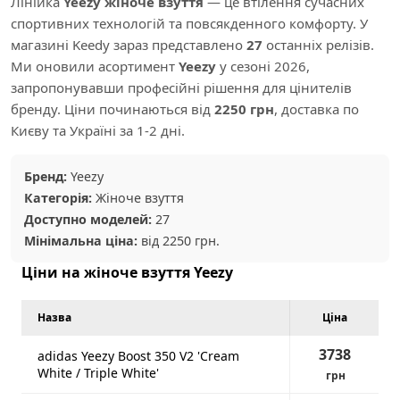
Лінійка
Yeezy жіноче взуття
— це втілення сучасних
спортивних технологій та повсякденного комфорту. У
магазині Keedy зараз представлено
27
останніх релізів.
Ми оновили асортимент
Yeezy
у сезоні 2026,
запропонувавши професійні рішення для цінителів
бренду. Ціни починаються від
2250 грн
, доставка по
Києву та Україні за 1-2 дні.
Бренд:
Yeezy
Категорія:
Жіноче взуття
Доступно моделей:
27
Мінімальна ціна:
від 2250 грн.
Ціни на жіноче взуття Yeezy
Назва
Ціна
3738
adidas Yeezy Boost 350 V2 'Cream
White / Triple White'
грн