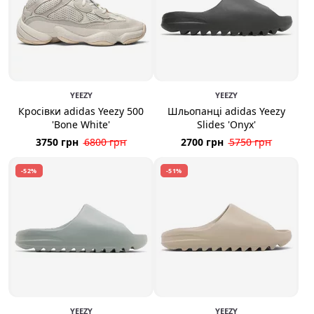
YEEZY
YEEZY
Кросівки adidas Yeezy 500
Шльопанці adidas Yeezy
'Bone White'
Slides 'Onyx'
3750 грн
6800 грн
2700 грн
5750 грн
-52%
-51%
YEEZY
YEEZY