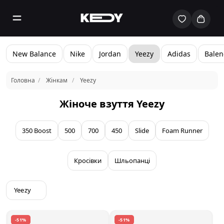
New Balance
Nike
Jordan
Yeezy
Adidas
Balen
Головна
Жінкам
Yeezy
Жіноче взуття Yeezy
350 Boost
500
700
450
Slide
Foam Runner
Кросівки
Шльопанці
Yeezy
-51%
-51%