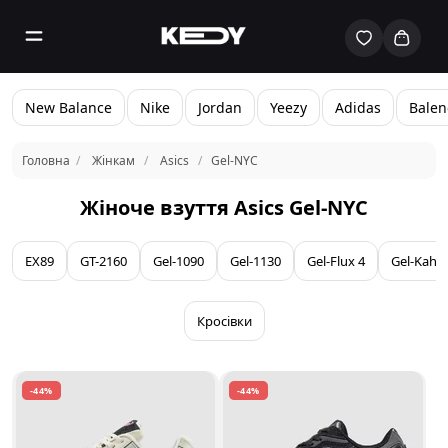
New Balance
Nike
Jordan
Yeezy
Adidas
Balen
Головна
Жінкам
Asics
Gel-NYC
Жіноче взуття Asics Gel-NYC
EX89
GT-2160
Gel-1090
Gel-1130
Gel-Flux 4
Gel-Kaha
Кросівки
-44%
-44%