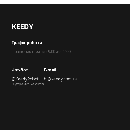
KEEDY
Графік роботи
Працюємо щодня з 9:00 до 22:00
Чат-бот
E-mail
@KeedyRobot
hi@keedy.com.ua
Підтримка клієнтів