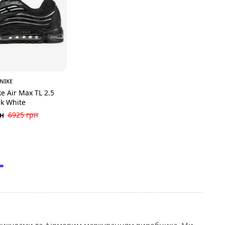
NIKE
e Air Max TL 2.5
ck White
рн
6925 грн
 артикулами та фірмовим маркуванням виробника. Ми