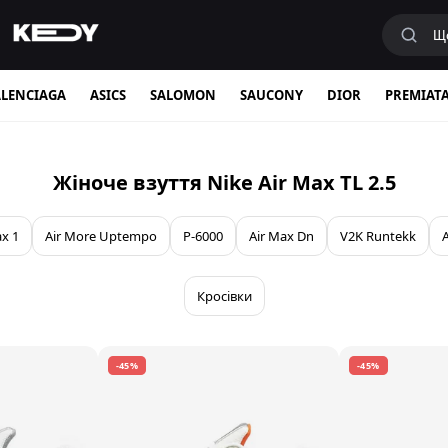
LENCIAGA
ASICS
SALOMON
SAUCONY
DIOR
PREMIAT
Жіноче взуття Nike Air Max TL 2.5
ax 1
Air More Uptempo
P-6000
Air Max Dn
V2K Runtekk
Кросівки
-45%
-45%