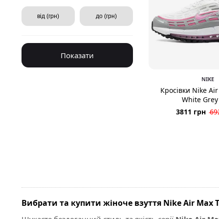
Показати
NIKE
Кросівки Nike Air
White Grey
3811 грн
69
Вибрати та купити жіноче взуття Nike Air Max T
Шукаєте бездоганний стиль та якість серії
Nike Air Ma