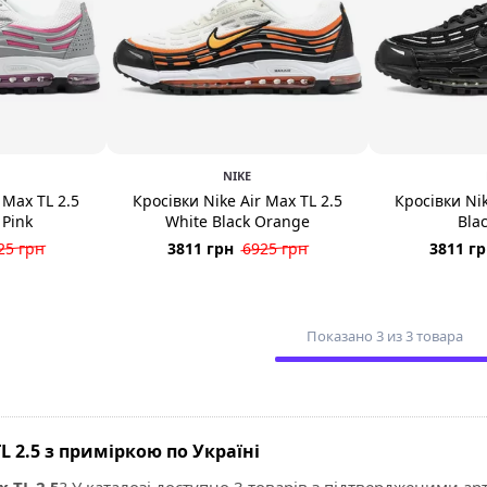
NIKE
 Max TL 2.5
Кросівки Nike Air Max TL 2.5
Кросівки Nik
 Pink
White Black Orange
Bla
25 грн
3811 грн
6925 грн
3811 г
Показано 3 из 3 товара
L 2.5 з приміркою по Україні
x TL 2.5
? У каталозі доступно 3 товарів з підтвердженими