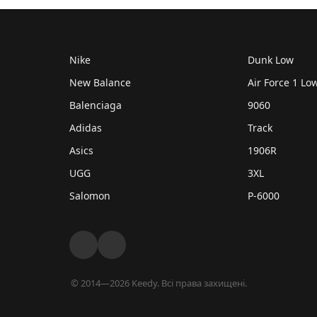
Nike
Dunk Low
New Balance
Air Force 1 Lo
Balenciaga
9060
Adidas
Track
Asics
1906R
UGG
3XL
Salomon
P-6000
© 2014—2026 Keedy. Всі права захищені.