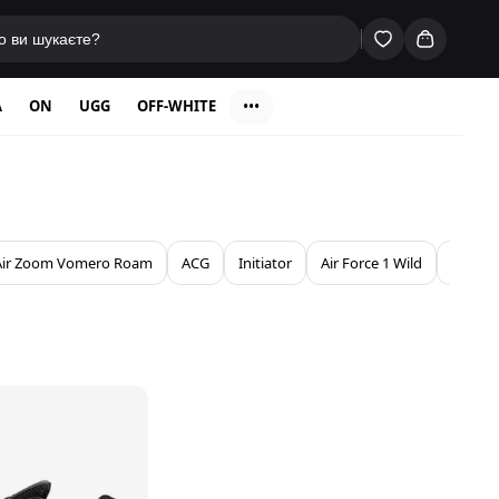
A
ON
UGG
OFF-WHITE
•••
Air Zoom Vomero Roam
ACG
Initiator
Air Force 1 Wild
Air Max