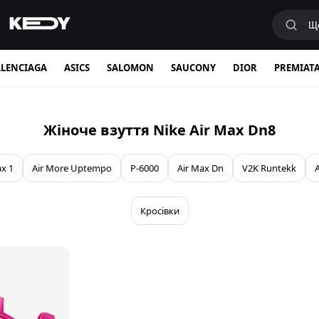
LENCIAGA
ASICS
SALOMON
SAUCONY
DIOR
PREMIAT
Жіноче взуття Nike Air Max Dn8
ax 1
Air More Uptempo
P-6000
Air Max Dn
V2K Runtekk
Кросівки