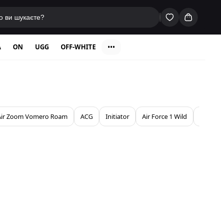
A
ON
UGG
OFF-WHITE
•••
Air Zoom Vomero Roam
ACG
Initiator
Air Force 1 Wild
Air Max