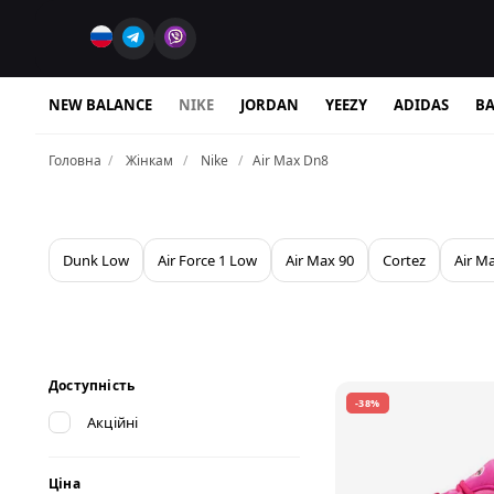
NEW BALANCE
NIKE
JORDAN
YEEZY
ADIDAS
BA
Головна
Жінкам
Nike
Air Max Dn8
Dunk Low
Air Force 1 Low
Air Max 90
Cortez
Air M
Доступність
-38%
Акційні
Ціна