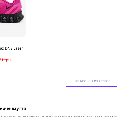
Max DN8 Laser
a
31 грн
Показано 1 из 1 товар
іноче взуття
я сучасних спортивних технологій та повсякденного комфорт