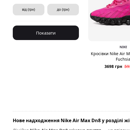
Показати
NIKE
Кросівки Nike Air 
Fuchsi
3698 грн
59
Нове надходження Nike Air Max Dn8 у розділі ж
Лінійка
Nike Air Max Dn8 жіноче взуття
— це втіленн