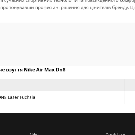
запропонувавши професійні рішення для цінителів бренду. 
е взуття Nike Air Max Dn8
DN8 Laser Fuchsia
Nike
Dunk Low