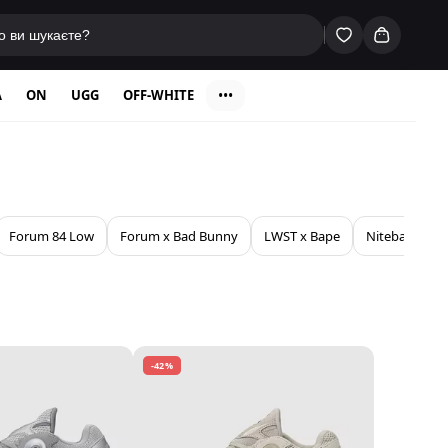
A
ON
UGG
OFF-WHITE
•••
Forum 84 Low
Forum x Bad Bunny
LWST x Bape
Niteball
N
-42%