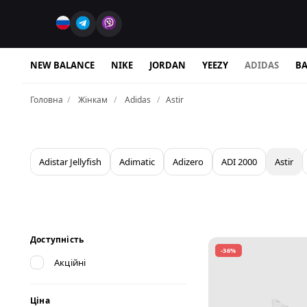
NEW BALANCE
NIKE
JORDAN
YEEZY
ADIDAS
BA
Головна
Жінкам
Adidas
Astir
Adistar Jellyfish
Adimatic
Adizero
ADI 2000
Astir
Доступність
-36%
Акційні
Ціна