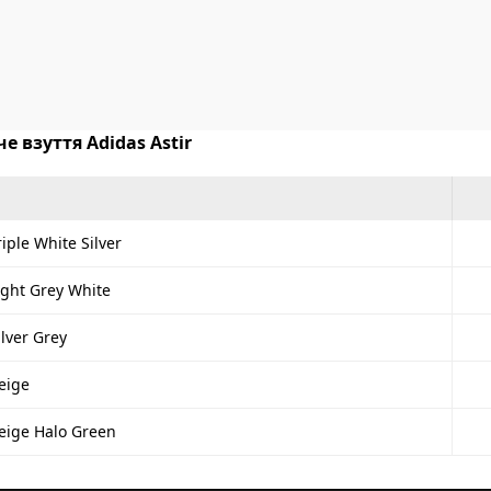
е взуття Adidas Astir
riple White Silver
ight Grey White
ilver Grey
eige
Beige Halo Green