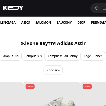
LENCIAGA
ASICS
SALOMON
SAUCONY
DIOR
PREMIAT
Жіноче взуття Adidas Astir
Campus 00s
Campus 80s
Campus x Bad Banny
Edge Runner
Кросівки
-36%
-36%