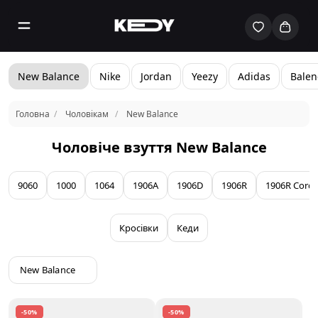
New Balance
Nike
Jordan
Yeezy
Adidas
Balen
Головна
Чоловікам
New Balance
Чоловіче взуття New Balance
9060
1000
1064
1906A
1906D
1906R
1906R Cord
Кросівки
Кеди
New Balance
-50%
-50%