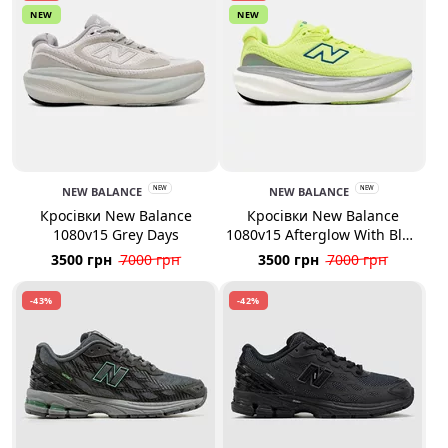
NEW
NEW
NEW BALANCE
NEW
NEW BALANCE
NEW
Кросівки New Balance
Кросівки New Balance
1080v15 Grey Days
1080v15 Afterglow With Blue
Bird Silver Metallic
3500 грн
7000 грн
3500 грн
7000 грн
-43%
-42%