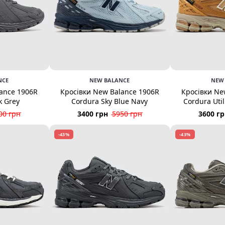
NCE
NEW BALANCE
NEW
ance 1906R
Кросівки New Balance 1906R
Кросівки Ne
k Grey
Cordura Sky Blue Navy
Cordura Uti
00 грн
3400 грн
5950 грн
3600 г
-43%
-43%