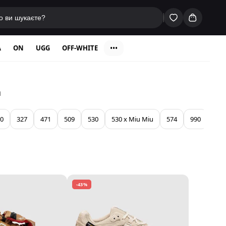
A
ON
UGG
OFF-WHITE
•••
a
0
327
471
509
530
530 x Miu Miu
574
990
991
-43%