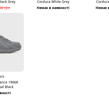
Black Grey
Cordura White Grey
Cordura
00 грн
Немає в наявності
Немає в
NCE
ance 1906R
al Black
вності