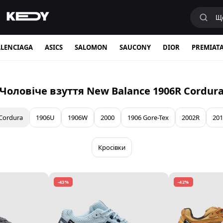
LENCIAGA
ASICS
SALOMON
SAUCONY
DIOR
PREMIAT
Чоловіче взуття New Balance 1906R Cordur
Cordura
1906U
1906W
2000
1906 Gore-Tex
2002R
201
Кросівки
-43%
-42%