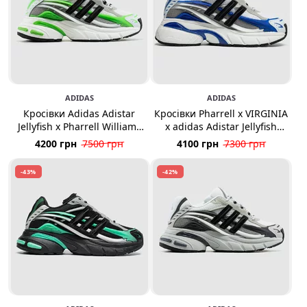
ADIDAS
ADIDAS
Кросівки Adidas Adistar
Кросівки Pharrell x VIRGINIA
Jellyfish x Pharrell Williams
x adidas Adistar Jellyfish
White Grey Green
Royal Blue
4200 грн
7500 грн
4100 грн
7300 грн
-43%
-42%