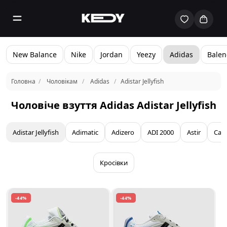
New Balance
Nike
Jordan
Yeezy
Adidas
Balen
Головна
Чоловікам
Adidas
Adistar Jellyfish
Чоловіче взуття Adidas Adistar Jellyfish
Adistar Jellyfish
Adimatic
Adizero
ADI 2000
Astir
Cam
Кросівки
-44%
-44%